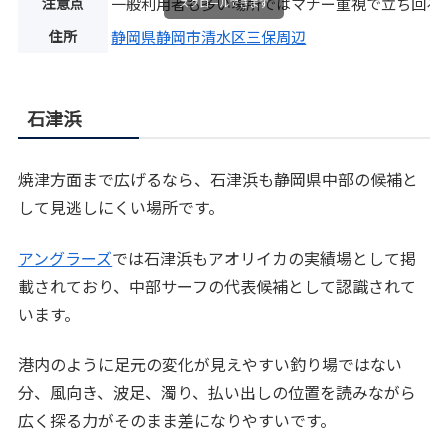
注意点
一般利用者も多い場所ではマナー重視で立ち回る
スクロールできます
住所
静岡県静岡市清水区三保周辺
石津浜
焼津方面まで広げるなら、石津浜も静岡県中部の候補と
して見逃しにくい場所です。
アングラーズ
では石津浜もアオリイカの実績場として掲
載されており、中部サーフの代表候補として認識されて
います。
港内のように足元の変化が見えやすい釣り場ではない
分、風向き、波足、濁り、払い出しの位置を読みながら
広く探る力がそのまま差になりやすいです。