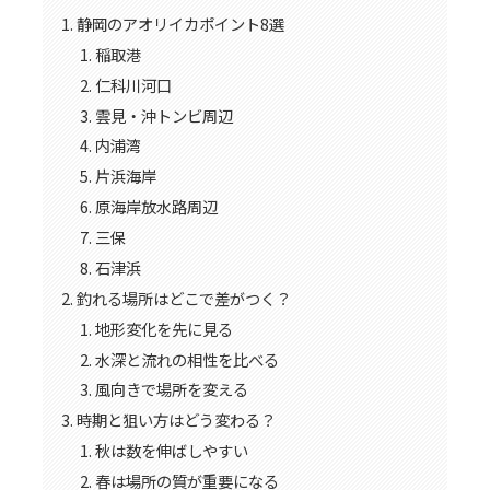
静岡のアオリイカポイント8選
稲取港
仁科川河口
雲見・沖トンビ周辺
内浦湾
片浜海岸
原海岸放水路周辺
三保
石津浜
釣れる場所はどこで差がつく？
地形変化を先に見る
水深と流れの相性を比べる
風向きで場所を変える
時期と狙い方はどう変わる？
秋は数を伸ばしやすい
春は場所の質が重要になる