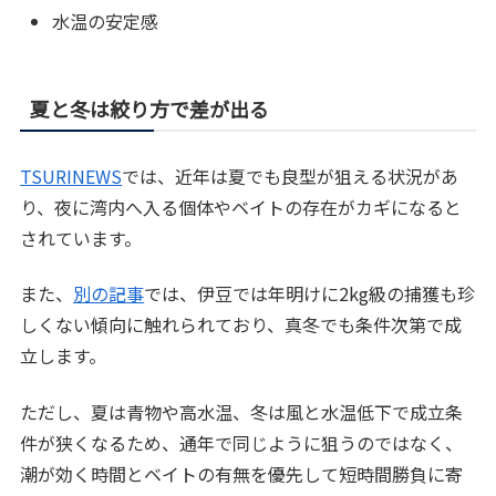
水温の安定感
夏と冬は絞り方で差が出る
TSURINEWS
では、近年は夏でも良型が狙える状況があ
り、夜に湾内へ入る個体やベイトの存在がカギになると
されています。
また、
別の記事
では、伊豆では年明けに2kg級の捕獲も珍
しくない傾向に触れられており、真冬でも条件次第で成
立します。
ただし、夏は青物や高水温、冬は風と水温低下で成立条
件が狭くなるため、通年で同じように狙うのではなく、
潮が効く時間とベイトの有無を優先して短時間勝負に寄