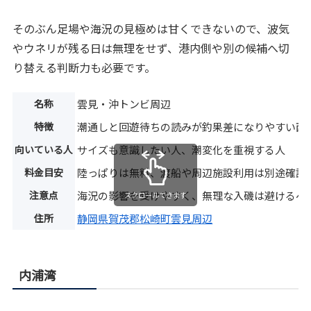
そのぶん足場や海況の見極めは甘くできないので、波気
やウネリが残る日は無理をせず、港内側や別の候補へ切
り替える判断力も必要です。
名称
雲見・沖トンビ周辺
特徴
潮通しと回遊待ちの読みが釣果差になりやすい西
向いている人
サイズも意識したい人、潮変化を重視する人
料金目安
陸っぱりは無料、渡船や周辺施設利用は別途確認
注意点
海況の影響を受けやすく、無理な入磯は避けるべ
スクロールできます
住所
静岡県賀茂郡松崎町雲見周辺
内浦湾