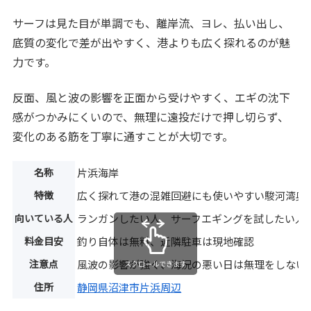
サーフは見た目が単調でも、離岸流、ヨレ、払い出し、
底質の変化で差が出やすく、港よりも広く探れるのが魅
力です。
反面、風と波の影響を正面から受けやすく、エギの沈下
感がつかみにくいので、無理に遠投だけで押し切らず、
変化のある筋を丁寧に通すことが大切です。
名称
片浜海岸
特徴
広く探れて港の混雑回避にも使いやすい駿河湾奥
向いている人
ランガンしたい人、サーフエギングを試したい人
料金目安
釣り自体は無料、近隣駐車は現地確認
注意点
風波の影響が強く、海況の悪い日は無理をしない
スクロールできます
住所
静岡県沼津市片浜周辺