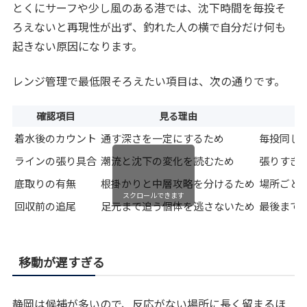
とくにサーフや少し風のある港では、沈下時間を毎投そ
ろえないと再現性が出ず、釣れた人の横で自分だけ何も
起きない原因になります。
レンジ管理で最低限そろえたい項目は、次の通りです。
確認項目
見る理由
着水後のカウント
通す深さを一定にするため
毎投同じ
ラインの張り具合
潮流と沈下の変化を読むため
張りすぎ
底取りの有無
根掛かりと中層攻略を分けるため
場所ごと
スクロールできます
回収前の追尾
足元まで追う個体を逃さないため
最後まで
移動が遅すぎる
静岡は候補が多いので、反応がない場所に長く留まるほ