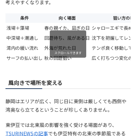
考えやすくなります。
条件
向く場面
狙い方の軸
浅場＋藻場
春の親イカ、凪ぎの日
シャローエギで長め
中深場＋潮通し
回遊待ち、風がある日
沈下を把握してレン
湾内の緩い流れ
外海が荒れた日
テンポ良く移動して
スクロールできます
サーフの払い出し
秋の回遊狙い
広く打ちつつ変化の
風向きで場所を変える
静岡はエリアが広く、同じ日に東側は厳しくても西側や
湾奥なら立てるということが珍しくありません。
東伊豆では北東風の影響を強く受ける場面があり、
TSURINEWSの記事
でも伊豆特有の北東の季節風である