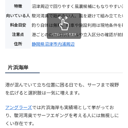
特徴
沼津周辺で回りやすく風裏候補にもなりやすい湾
向いている人
駿河湾奥で始めたい人、風を避けて組み立てたい
料金目安
釣り自体は無料、駐車や施設利用は現地条件を確
注意点
港ごとのローカルルールや立入区分の確認が前提
スクロールできます
住所
静岡県沼津市内浦周辺
片浜海岸
港が混んでいて立ち位置に困る日でも、サーフまで視野
を広げると選択肢は一気に増えます。
アングラーズ
では片浜海岸も実績場として挙がってお
り、駿河湾奥でサーフエギングを考える人には無視しに
くい存在です。