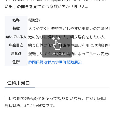
い出しの向きを見て立つ意識が欠かせません。
名称
稲取港
特徴
入りやすく回遊待ちがしやすい東伊豆の定番候補
向いている人
港の釣りに慣れたい人、朝夕勝負をしたい人
料金目安
釣り自体は無料、駐車場や周辺利用は現地条件を
注意点
混雑しやすく、時期や場所によってルール変更の
スクロールできます
住所
静岡県賀茂郡東伊豆町稲取周辺
仁科川河口
西伊豆側で地形変化を使って探りたいなら、仁科川河口
周辺は外しにくい候補です。