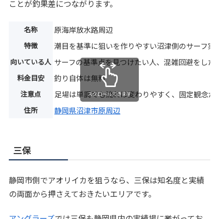
ことが釣果差につながります。
名称
原海岸放水路周辺
特徴
潮目を基準に狙いを作りやすい沼津側のサーフ実
向いている人
サーフの基準点を見つけたい人、混雑回避をした
料金目安
釣り自体は無料
注意点
足場は単調でも流れは変わりやすく、固定観念が
スクロールできます
住所
静岡県沼津市原周辺
三保
静岡市側でアオリイカを狙うなら、三保は知名度と実績
の両面から押さえておきたいエリアです。
アングラーズ
では三保も静岡県内の実績場に挙がってお