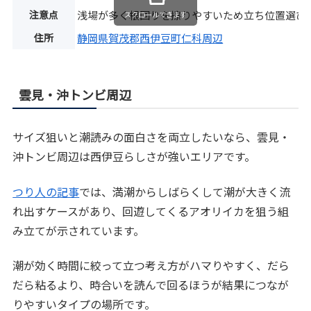
注意点
浅場が多く根回りを擦りやすいため立ち位置選び
スクロールできます
住所
静岡県賀茂郡西伊豆町仁科周辺
雲見・沖トンビ周辺
サイズ狙いと潮読みの面白さを両立したいなら、雲見・
沖トンビ周辺は西伊豆らしさが強いエリアです。
つり人の記事
では、満潮からしばらくして潮が大きく流
れ出すケースがあり、回遊してくるアオリイカを狙う組
み立てが示されています。
潮が効く時間に絞って立つ考え方がハマりやすく、だら
だら粘るより、時合いを読んで回るほうが結果につなが
りやすいタイプの場所です。