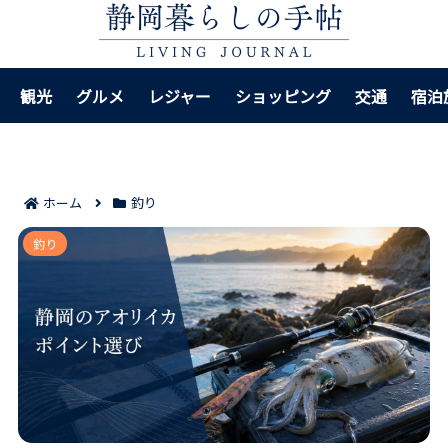
観光
グルメ
レジャー
ショッピング
交通
宿泊
ホーム
釣り
静岡のアオリイカポイント8選｜時期・地形・立ち回り
釣り
まで見えてくる！