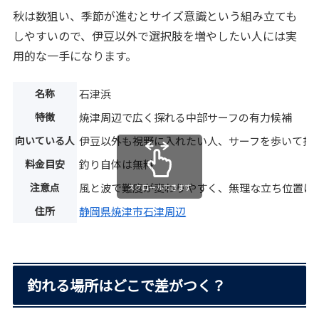
秋は数狙い、季節が進むとサイズ意識という組み立ても
しやすいので、伊豆以外で選択肢を増やしたい人には実
用的な一手になります。
名称
石津浜
特徴
焼津周辺で広く探れる中部サーフの有力候補
向いている人
伊豆以外も視野に入れたい人、サーフを歩いて探
料金目安
釣り自体は無料
注意点
風と波で難度が変わりやすく、無理な立ち位置は
スクロールできます
住所
静岡県焼津市石津周辺
釣れる場所はどこで差がつく？