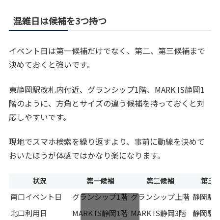
混雑日は候補を3つ持つ
イベント日は第一候補だけでなく、第二、第三候補まで
決めておくと強いです。
東静岡駅改札内付近、グランシップ1階、MARK IS静岡1
階のように、方角とサイズの違う候補を持っておくと対
応しやすいです。
現地でスマホ検索を繰り返すより、事前に動線を決めて
おいたほうが体感ではかなり楽になります。
状況
第一候補
第二候補
第三
南口イベント日
グランシップ1階
グランシップ上階
静岡駅
北口利用日
MARK IS静岡1階
MARK IS静岡3階
静岡駅