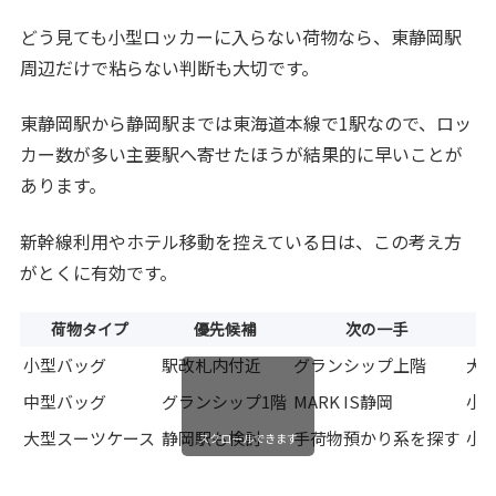
どう見ても小型ロッカーに入らない荷物なら、東静岡駅
周辺だけで粘らない判断も大切です。
東静岡駅から静岡駅までは東海道本線で1駅なので、ロッ
カー数が多い主要駅へ寄せたほうが結果的に早いことが
あります。
新幹線利用やホテル移動を控えている日は、この考え方
がとくに有効です。
荷物タイプ
優先候補
次の一手
小型バッグ
駅改札内付近
グランシップ上階
大
中型バッグ
グランシップ1階
MARK IS静岡
小
大型スーツケース
静岡駅も検討
手荷物預かり系を探す
小
スクロールできます