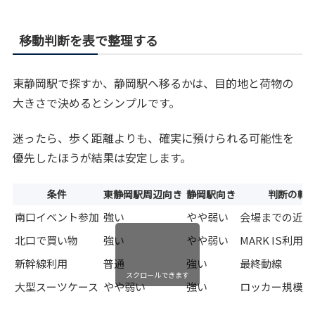
移動判断を表で整理する
東静岡駅で探すか、静岡駅へ移るかは、目的地と荷物の
大きさで決めるとシンプルです。
迷ったら、歩く距離よりも、確実に預けられる可能性を
優先したほうが結果は安定します。
条件
東静岡駅周辺向き
静岡駅向き
判断の軸
南口イベント参加
強い
やや弱い
会場までの近さ
北口で買い物
強い
やや弱い
MARK IS利用
新幹線利用
普通
強い
最終動線
スクロールできます
大型スーツケース
やや弱い
強い
ロッカー規模