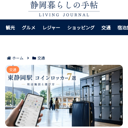
観光
グルメ
レジャー
ショッピング
交通
宿泊
ホーム
交通
東静岡駅のコインロッカー候補7選｜周辺施設と選び方
交通
まで迷わない！