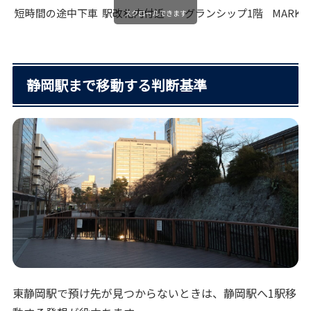
短時間の途中下車
駅改札内付近
グランシップ1階
MARK 
スクロールできます
静岡駅まで移動する判断基準
東静岡駅で預け先が見つからないときは、静岡駅へ1駅移