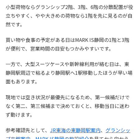
小型荷物ならグランシップ2階、3階、6階の分散配置が役
立ちやすく、やや大きめの荷物なら1階を先に見るのが自
然です。
買い物や食事の予定がある日はMARK IS静岡の1階と3階
が便利で、営業時間の目安もつかみやすいです。
一方で、大型スーツケースや新幹線利用が絡む日は、東
静岡駅周辺で粘るより静岡駅へ1駅移動したほうが早い場
面もあります。
現地では空き状況が最優先になるため、第一候補だけで
なく第二、第三候補まで決めておくと、移動当日に迷わ
ず動けます。
参考確認先として、
JR東海の東静岡駅案内
、
グランシッ
プ来館案内
、
MARK IS静岡の施設紹介
を見てから向かう