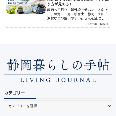
方まで整理しているので、自分に合う節
り方が見える！
約方法を判断しやすい。
静岡へ日帰りで新幹線を使いたい人向け
に、熱海・三島・新富士・静岡・掛川・
浜松などの狙いやすい行き先を整理し、
出発地別の選び方や失敗しにくい旅程の
2026年06月04日
組み方、費用を抑える考え方までまとめ
た。富士山の景色重視、グルメ重視、駅
近重視など目的別に比較しながら、自分
に合う静岡日帰り新幹線旅を組みやすく
している。
カテゴリー