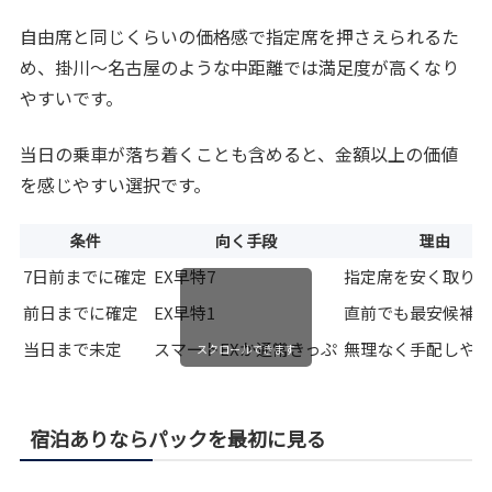
自由席と同じくらいの価格感で指定席を押さえられるた
め、掛川〜名古屋のような中距離では満足度が高くなり
やすいです。
当日の乗車が落ち着くことも含めると、金額以上の価値
を感じやすい選択です。
条件
向く手段
理由
7日前までに確定
EX早特7
指定席を安く取り
前日までに確定
EX早特1
直前でも最安候補
当日まで未定
スマートEXか通常きっぷ
無理なく手配しや
スクロールできます
宿泊ありならパックを最初に見る