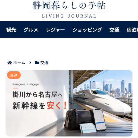
観光
グルメ
レジャー
ショッピング
交通
宿泊
ホーム
交通
掛川〜名古屋の新幹線格安チケット7選｜前日予約から
交通
宿泊パックまで安く買うコツ！