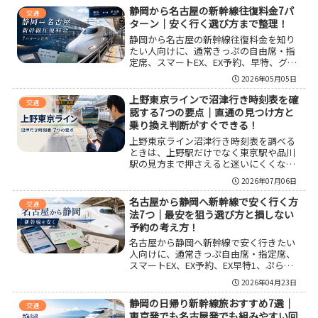
料金が変わるポイントまで整理した。日
静岡から名古屋の新幹線往復料金7パ
交通
帰り向けの考え方や、宿泊込みで総額を
ターン｜安く行く選び方まで整理！
抑える見方もまとめている。
静岡から名古屋の新幹線往復料金を知り
たい人向けに、通常きっぷの自由席・指
定席、スマートEX、EX予約、早特、グリ
ーン車まで比較しながら整理した。静岡
2026年05月05日
から名古屋へ新幹線で往復するときの目
安額だけでなく、安く行くコツ、在来線
上野東京ラインで沼津行き時刻表を確
交通
費用の考え方、繁忙期の注意点、出張や
認する7つの要点｜直通の見つけ方と
観光での選び分けまでわかる内容にして
乗り換え判断がすぐできる！
いる。
上野東京ライン沼津行き時刻表を調べる
ときは、上野駅だけでなく東京駅や品川
駅の見方まで押さえると迷いにくくなり
ます。直通列車の有無、熱海乗り換えの
2026年07月06日
判断、平日と土休日の違い、混雑時の考
え方まで整理して、沼津方面へ向かう列
名古屋から静岡へ新幹線で安く行く方
交通
車選びをわかりやすくまとめました。
法7つ｜最安を狙う選び方と損しない
予約の考え方！
名古屋から静岡へ新幹線で安く行きたい
人向けに、通常きっぷ自由席・指定席、
スマートEX、EX予約、EX早特1、ぷらっ
とこだま、EX旅パックまで比較した。料
2026年04月23日
金の目安だけでなく、時間変更のしやす
さ、在来線運賃の考え方、こだま固定商
静岡の日帰り新幹線旅おすすめ7選｜
交通
品の注意点、出張や日帰り観光での選び
東京発でも名古屋発でも組みやすい回