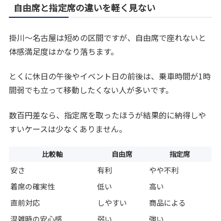
自由席と指定席の違いを軽く見ない
掛川〜名古屋は短めの区間ですが、自由席で座れないと
体感満足度はかなり落ちます。
とくに休日の午後やイベント日の前後は、乗車時間が1時
間弱でも立って移動したくない人が多いです。
数百円差なら、指定席を取ったほうが結果的に納得しや
すいケースは少なくありません。
比較軸
自由席
指定席
安さ
有利
やや不利
着席の確実性
低い
高い
直前対応
しやすい
商品による
混雑時の安心感
弱い
強い