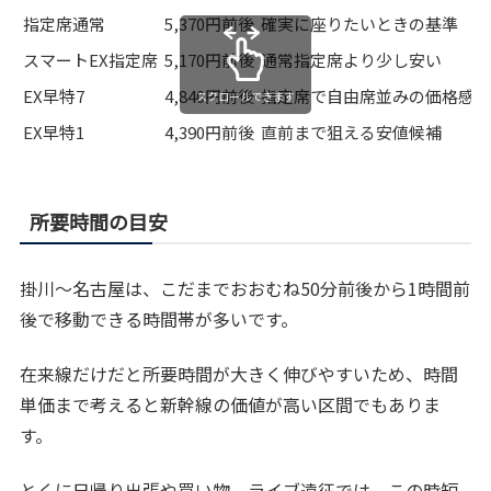
指定席通常
5,370円前後
確実に座りたいときの基準
スマートEX指定席
5,170円前後
通常指定席より少し安い
EX早特7
4,840円前後
指定席で自由席並みの価格感
スクロールできます
EX早特1
4,390円前後
直前まで狙える安値候補
所要時間の目安
掛川〜名古屋は、こだまでおおむね50分前後から1時間前
後で移動できる時間帯が多いです。
在来線だけだと所要時間が大きく伸びやすいため、時間
単価まで考えると新幹線の価値が高い区間でもありま
す。
とくに日帰り出張や買い物、ライブ遠征では、この時短