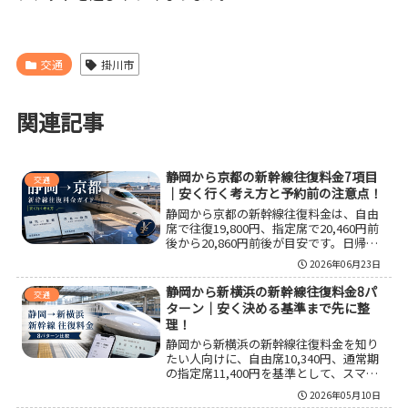
交通
掛川市
関連記事
静岡から京都の新幹線往復料金7項目
交通
｜安く行く考え方と予約前の注意点！
静岡から京都の新幹線往復料金は、自由
席で往復19,800円、指定席で20,460円前
後から20,860円前後が目安です。日帰り
は所要時間と座席確保を重視し、宿泊あ
2026年06月23日
りならホテル付きパックまで含めて総額
で比べると選びやすくなります。通常き
静岡から新横浜の新幹線往復料金8パ
交通
っぷ、早特系、予約条件の違いも整理し
ターン｜安く決める基準まで先に整
て、損しにくい決め方をまとめました。
理！
静岡から新横浜の新幹線往復料金を知り
たい人向けに、自由席10,340円、通常期
の指定席11,400円を基準として、スマー
トEXやEX予約を使った場合の差、ひか
2026年05月10日
り・こだま利用時の所要時間、繁忙期で