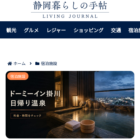
観光
グルメ
レジャー
ショッピング
交通
宿泊
ホーム
宿泊施設
ドーミーイン掛川の日帰り温泉で押さえたい7項目｜料
宿泊施設
金や時間帯の見方まで迷わない！