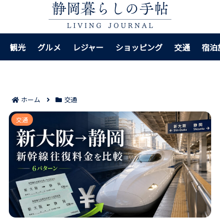
観光
グルメ
レジャー
ショッピング
交通
宿泊
ホーム
交通
新大阪から静岡の新幹線往復料金6パターン｜通常額と
交通
安くする選び方まで迷わない！