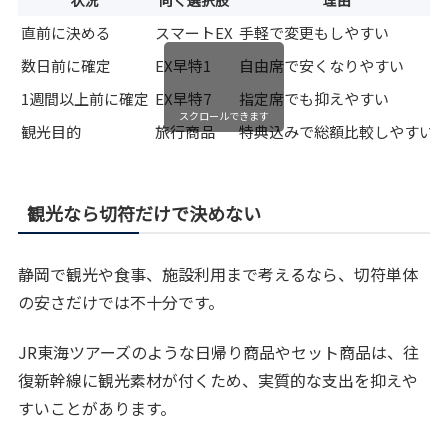
状況
向く選択肢
理由
直前に決める
スマートEX
手軽で変更もしやすい
数日前に確定
EX早特1
自由席で安くなりやすい
1週間以上前に確定
EX早特7
指定席でも抑えやすい
スクロールできます
観光目的
旅行商品
特典込みで総額比較しやすい
観光なら切符だけで決めない
静岡で観光や食事、施設利用まで考えるなら、切符単体
の安さだけでは不十分です。
JR東海ツアーズのような日帰り商品やセット商品は、往
復新幹線に観光素材が付くため、実質的な支出を抑えや
すいことがあります。