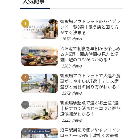
人気記事
御殿場アウトレットのハイブラ
ンド一覧8選｜狙う店と回り方
がすぐ決まる！
1676 views
沼津港で朝食を早朝から楽しめ
る店6選｜開店時間の見方と混
雑回避のコツがつかめる！
1363 views
御殿場アウトレットで犬連れ食
事がしやすい店7選｜テラス席
選びと当日の回り方がわかる！
1272 views
御殿場駅起点で選ぶお土産7選
｜駅ナカで済ませるコツと寄り
道候補がわかる！
1225 views
沼津駅周辺で使いやすいコイン
ロッカー6か所｜改札別の最短