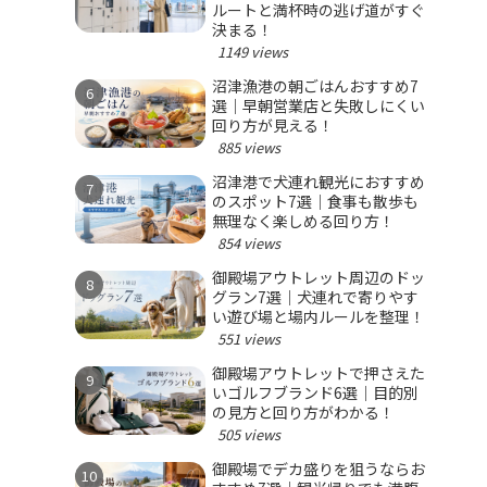
ルートと満杯時の逃げ道がすぐ
決まる！
1149 views
沼津漁港の朝ごはんおすすめ7
選｜早朝営業店と失敗しにくい
回り方が見える！
885 views
沼津港で犬連れ観光におすすめ
のスポット7選｜食事も散歩も
無理なく楽しめる回り方！
854 views
御殿場アウトレット周辺のドッ
グラン7選｜犬連れで寄りやす
い遊び場と場内ルールを整理！
551 views
御殿場アウトレットで押さえた
いゴルフブランド6選｜目的別
の見方と回り方がわかる！
505 views
御殿場でデカ盛りを狙うならお