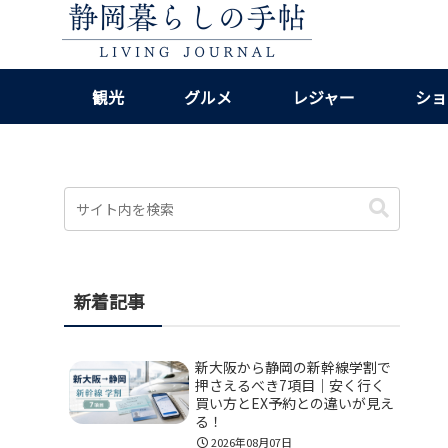
観光
グルメ
レジャー
ショ
新着記事
新大阪から静岡の新幹線学割で
押さえるべき7項目｜安く行く
買い方とEX予約との違いが見え
る！
2026年08月07日