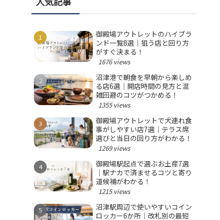
人気記事
御殿場アウトレットのハイブラ
ンド一覧8選｜狙う店と回り方
がすぐ決まる！
1676 views
沼津港で朝食を早朝から楽しめ
る店6選｜開店時間の見方と混
雑回避のコツがつかめる！
1355 views
御殿場アウトレットで犬連れ食
事がしやすい店7選｜テラス席
選びと当日の回り方がわかる！
1269 views
御殿場駅起点で選ぶお土産7選
｜駅ナカで済ませるコツと寄り
道候補がわかる！
1215 views
沼津駅周辺で使いやすいコイン
ロッカー6か所｜改札別の最短