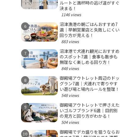
ルートと満杯時の逃げ道がすぐ
決まる！
1146 views
沼津漁港の朝ごはんおすすめ7
選｜早朝営業店と失敗しにくい
回り方が見える！
883 views
沼津港で犬連れ観光におすすめ
のスポット7選｜食事も散歩も
無理なく楽しめる回り方！
848 views
御殿場アウトレット周辺のドッ
グラン7選｜犬連れで寄りやす
い遊び場と場内ルールを整理！
548 views
御殿場アウトレットで押さえた
いゴルフブランド6選｜目的別
の見方と回り方がわかる！
504 views
御殿場でデカ盛りを狙うならお