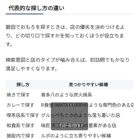
代表的な探し方の違い
磐田でおもろを探すときは、店の優劣を決めつけるよ
り、どの切り口で探すかを知っておくほうが役立ちま
す。
検索意図と店のタイプが噛み合えば、初訪問でもかなり
満足しやすくなります。
探し方
見つかりやすい候補
焼きで探す
喜多八のような炭火焼系
カレーで探す
R食堂 IWATA CURRYのような専門色のある店
喫茶店系で探す
グルッペちぐさのような落ち着いた店
和食系で探す
味匠 天宏のような和の要素がある店
スクロールできます
施設内で探す
ルポのように立ち寄りやすい候補