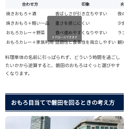
合わせ方
印象
向い
焼きおもろ＋酒
香ばしさが引き立ちやすい
夜の
焼きおもろ＋軽い一品
重さを感じにくい
少食
おもろカレー＋野菜
食べ進めやすくなりやすい
ラン
スクロールできます
おもろカレー＋家族利用
話題性と食事性を両立しやすい
観光
料理単体の名前に引っぱられず、どういう時間を過ごし
たいかから逆算すると、磐田のおもろはぐっと選びやす
くなります。
おもろ目当てで磐田を回るときの考え方