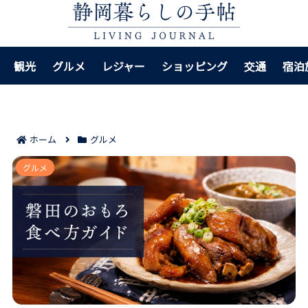
観光
グルメ
レジャー
ショッピング
交通
宿泊
ホーム
グルメ
磐田のおもろがわかる7つのポイント｜初めてでも店選
グルメ
びと食べ方のコツがつかめる！