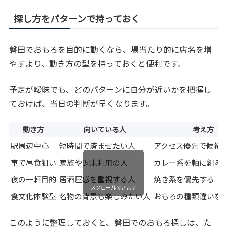
探し方をパターンで持っておく
磐田でおもろを目的に動くなら、場当たり的に店名を増
やすより、動き方の型を持っておくと便利です。
予定が曖昧でも、どのパターンに自分が近いかを把握し
ておけば、当日の判断が早くなります。
動き方
向いている人
考え方
駅周辺中心
短時間で済ませたい人
アクセス優先で候補
車で昼食狙い
家族や週末利用の人
カレー系を軸に組み
夜の一軒目的
居酒屋感を重視する人
焼き系を優先する
スクロールできます
食文化体験型
名物の背景も楽しみたい人
おもろの種類違いを
このように整理しておくと、磐田でのおもろ探しは、た