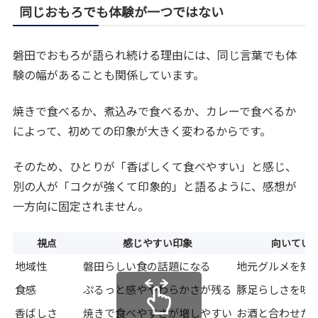
同じおもろでも体験が一つではない
磐田でおもろが語られ続ける理由には、同じ言葉でも体
験の幅があることも関係しています。
焼きで食べるか、煮込みで食べるか、カレーで食べるか
によって、初めての印象が大きく変わるからです。
そのため、ひとりが「香ばしくて食べやすい」と感じ、
別の人が「コクが強くて印象的」と語るように、感想が
一方向に固定されません。
視点
感じやすい印象
向いてい
地域性
磐田らしい食の話題になる
地元グルメを知
食感
ぷるっと感ややわらかさが残る
豚足らしさを味
香ばしさ
焼きで食べやすさが増しやすい
お酒と合わせた