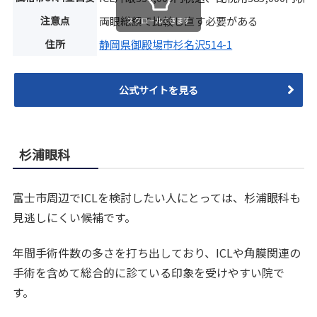
注意点
両眼総額で比較し直す必要がある
スクロールできます
住所
静岡県御殿場市杉名沢514-1
公式サイトを見る
杉浦眼科
富士市周辺でICLを検討したい人にとっては、杉浦眼科も
見逃しにくい候補です。
年間手術件数の多さを打ち出しており、ICLや角膜関連の
手術を含めて総合的に診ている印象を受けやすい院で
す。