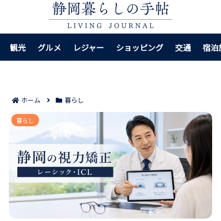
観光
グルメ
レジャー
ショッピング
交通
宿泊
ホーム
暮らし
静岡でレーシック・ICLを検討しやすい眼科7院｜通い
暮らし
やすさと費用感まで見極めやすい！