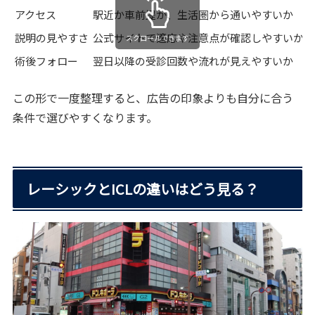
アクセス
駅近か車前提か、生活圏から通いやすいか
説明の見やすさ
公式サイトで適応や注意点が確認しやすいか
スクロールできます
術後フォロー
翌日以降の受診回数や流れが見えやすいか
この形で一度整理すると、広告の印象よりも自分に合う
条件で選びやすくなります。
レーシックとICLの違いはどう見る？