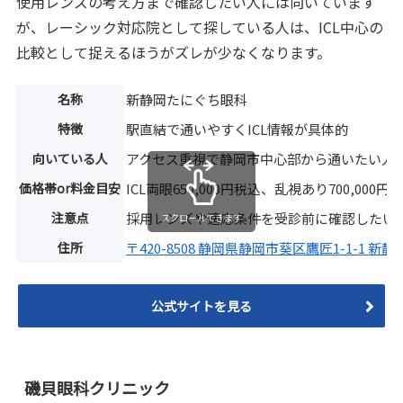
使用レンズの考え方まで確認したい人には向いています
が、レーシック対応院として探している人は、ICL中心の
比較として捉えるほうがズレが少なくなります。
名称
新静岡たにぐち眼科
特徴
駅直結で通いやすくICL情報が具体的
向いている人
アクセス重視で静岡市中心部から通いたい人
価格帯or料金目安
ICL両眼650,000円税込、乱視あり700,000円
注意点
採用レンズや適応条件を受診前に確認したい
スクロールできます
住所
〒420-8508 静岡県静岡市葵区鷹匠1-1-1 新
公式サイトを見る
磯貝眼科クリニック