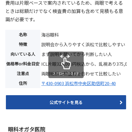
費用は片眼ベースで案内されているため、両眼で考える
ときは総額だけでなく検査費の加算も含めて見積もる意
識が必要です。
名称
海谷眼科
特徴
説明会から入りやすく浜松で比較しやすい
向いている人
まず説明を聞いてから判断したい人
価格帯or料金目安
ICL片眼325,000円税込から、乱視あり375,
注意点
両眼総額と検査費を合わせて比較したい
スクロールできます
住所
〒430-0903 浜松市中央区助信町20-40
公式サイトを見る
眼科オガタ医院