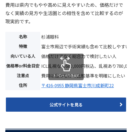
費用は県内でもやや高めに見えやすいため、価格だけで
なく実績の見方や生活圏との相性を含めて比較するのが
現実的です。
名称
杉浦眼科
特徴
富士市周辺で手術実績も含めて比較しやすい
向いている人
価格だけでなく総合力で検討したい人
価格帯or料金目安
ICL乱視なし680,000円税込、乱視あり780,0
注意点
費用は高めなので比較基準を明確にしたい
スクロールできます
住所
〒416-0955 静岡県富士市川成新町22
公式サイトを見る