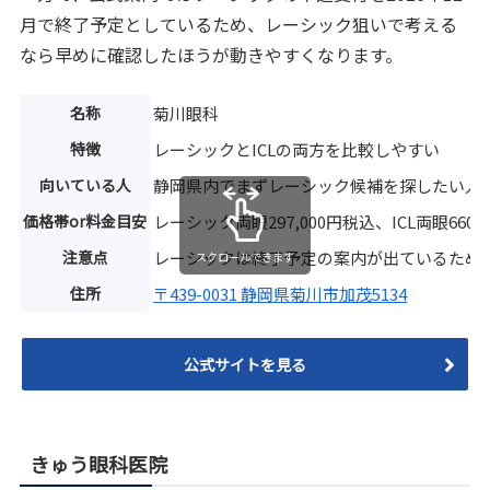
月で終了予定としているため、レーシック狙いで考える
なら早めに確認したほうが動きやすくなります。
名称
菊川眼科
特徴
レーシックとICLの両方を比較しやすい
向いている人
静岡県内でまずレーシック候補を探したい人
価格帯or料金目安
レーシック両眼297,000円税込、ICL両眼660,
注意点
レーシックは終了予定の案内が出ているため
スクロールできます
住所
〒439-0031 静岡県菊川市加茂5134
公式サイトを見る
きゅう眼科医院