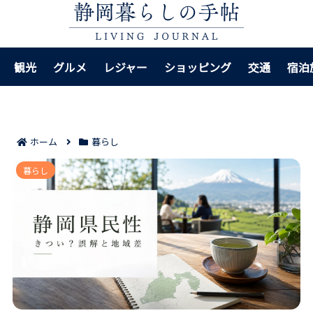
観光
グルメ
レジャー
ショッピング
交通
宿泊
ホーム
暮らし
静岡の人が性格きついと見られる理由7つ｜誤解されや
暮らし
すい場面と地域差を落ち着いて整理！