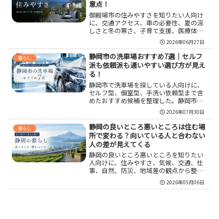
意点！
ツまでわかる内容にしている。
御殿場市の住みやすさを知りたい人向け
に、交通アクセス、車の必要性、夏の涼
しさと冬の寒さ、子育て支援、医療体
制、防災、公園環境まで整理しました。
2026年06月27日
御殿場市が向いている人の特徴と、住む
前に確認したい地区選びのコツもまとめ
静岡市の洗車場おすすめ7選｜セルフ
暮らし
ているので、移住や引っ越しの判断材料
派も依頼派も通いやすい選び方が見え
を探している人に役立つ内容です。
る！
静岡市で洗車場を探している人向けに、
セルフ型、個室型、手洗い依頼型まで含
めたおすすめ候補を整理した。静岡市の
洗車場おすすめ7選に加えて、選ぶ基準、
2026年07月30日
使い分けのコツ、設備の見方、洗車前後
の注意点までまとめているので、自分に
静岡の良いところ悪いところは住む場
暮らし
合う通いやすい一店を見つけやすくな
所で変わる？向いている人と合わない
る。
人の差が見えてくる
静岡の良いところ悪いところを知りたい
人向けに、住みやすさ、気候、交通、仕
事、自然、防災、地域差の観点から整理
した。温暖さや食の満足度、東京と名古
2026年05月06日
屋の中間立地といった魅力がある一方
で、車社会になりやすい点や防災意識が
欠かせない点もある。静岡が向いている
人の特徴や、後悔しない見方までわかる
内容にしている。