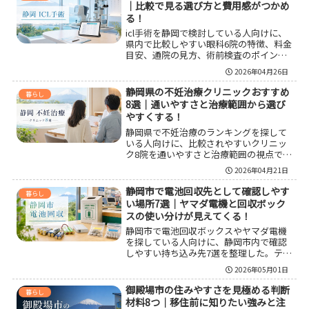
｜比較で見る選び方と費用感がつかめ
る！
icl手術を静岡で検討している人向けに、
県内で比較しやすい眼科6院の特徴、料金
目安、通院の見方、術前検査のポイント
を整理した。自由診療としての費用感だ
2026年04月26日
けでなく、ハローやグレア、眼圧上昇な
どの注意点、レーシックとの違い、向い
静岡県の不妊治療クリニックおすすめ
暮らし
ている人の考え方までまとめているの
8選｜通いやすさと治療範囲から選び
で、候補を絞る前の情報収集に使いやす
やすくする！
い内容になっている。
静岡県で不妊治療のランキングを探して
いる人向けに、比較されやすいクリニッ
ク8院を通いやすさと治療範囲の視点で整
理した。静岡市、浜松市、磐田市、三島
2026年04月21日
市を中心に、体外受精への対応、診療時
間、休日通院のしやすさ、男性不妊や不
静岡市で電池回収先として確認しやす
暮らし
育症の相談範囲までわかりやすくまと
い場所7選｜ヤマダ電機と回収ボック
め、後悔しにくい選び方も紹介してい
スの使い分けが見えてくる！
る。
静岡市で電池回収ボックスやヤマダ電機
を探している人向けに、静岡市内で確認
しやすい持ち込み先7選を整理した。テッ
クランド静岡店、静岡国吉田店、清水店
2026年05月01日
などのヤマダデンキ候補に加え、区役所
や広野海岸公園の使用済小型家電回収
御殿場市の住みやすさを見極める判断
暮らし
BOXも紹介し、充電式電池と使い切り電
材料8つ｜移住前に知りたい強みと注
池の使い分け、絶縁処理、事前確認のコ