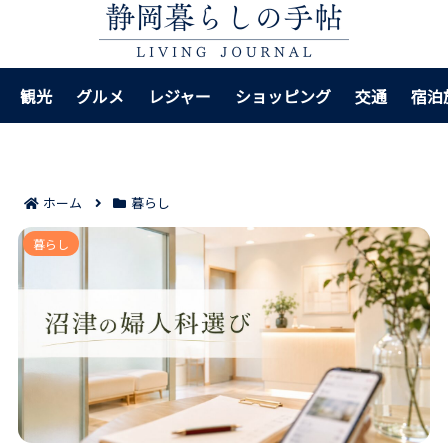
観光
グルメ
レジャー
ショッピング
交通
宿泊
ホーム
暮らし
小島レディースクリニック 沼津を調べるときの判断材
暮らし
料7つ｜受診前に見たい特徴と注意点を整理！