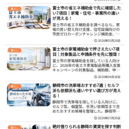
た。カウンセリングのわかりやすさや駅
近立地の強みだけでなく、費用感や医師
富士市の省エネ補助金で先に確認した
暮らし
説明の比重で気をつけたい点も確認でき
い7項目｜家電・住宅・事業所の違い
る内容にしている。
が見える！
富士市の省エネ補助金を調べるなら、家
電の買い替え向け支援、住宅設備向けの
市民ゼロカーボンチャレンジ補助金、中
小企業向けの省エネ改修支援の違いを先
2026年05月26日
に整理するのが近道です。対象者、対象
設備、申請の順番、購入先や工事先の条
富士市の家電補助金で押さえたい7項
暮らし
件、国の住宅省エネ制度との見分け方ま
目｜対象製品と申請条件を先に整理！
で把握しておくと、自分に合う制度を判
富士市の家電補助金を探している人向け
断しやすくなります。
に、2026年の省エネ家電製品等購入支援
キャンペーンの対象製品、補助額、申請
条件、注意点を整理した。エアコンや冷
2026年04月18日
蔵庫だけでなく、エコキュートやハイブ
リッド給湯器まで対象になる可能性があ
静岡市の洗車場おすすめ7選｜セルフ
暮らし
り、税抜き本体価格5万円ごとに1万円、
派も依頼派も通いやすい選び方が見え
上限5万円が目安になる。市内店舗での購
る！
入、1世帯1回、保証書の写しなど、外し
静岡市で洗車場を探している人向けに、
やすい条件も分かりやすく確認できる内
セルフ型、個室型、手洗い依頼型まで含
容にしている。
めたおすすめ候補を整理した。静岡市の
洗車場おすすめ7選に加えて、選ぶ基準、
2026年07月30日
使い分けのコツ、設備の見方、洗車前後
の注意点までまとめているので、自分に
絶対借りられる静岡の賃貸を探す判断
暮らし