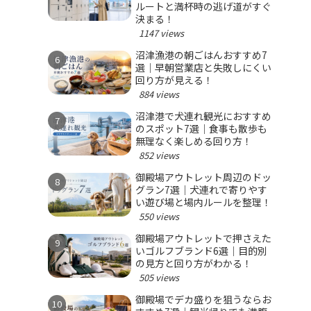
ルートと満杯時の逃げ道がすぐ
決まる！
1147 views
沼津漁港の朝ごはんおすすめ7
選｜早朝営業店と失敗しにくい
回り方が見える！
884 views
沼津港で犬連れ観光におすすめ
のスポット7選｜食事も散歩も
無理なく楽しめる回り方！
852 views
御殿場アウトレット周辺のドッ
グラン7選｜犬連れで寄りやす
い遊び場と場内ルールを整理！
550 views
御殿場アウトレットで押さえた
いゴルフブランド6選｜目的別
の見方と回り方がわかる！
505 views
御殿場でデカ盛りを狙うならお