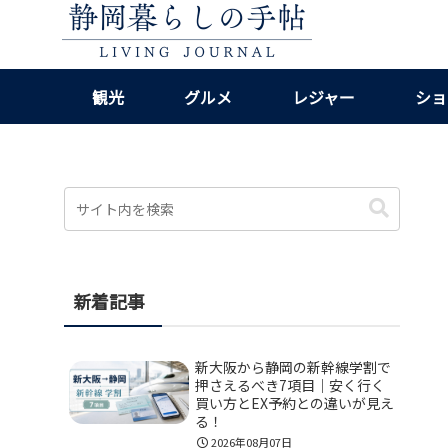
観光
グルメ
レジャー
ショ
新着記事
新大阪から静岡の新幹線学割で
押さえるべき7項目｜安く行く
買い方とEX予約との違いが見え
る！
2026年08月07日