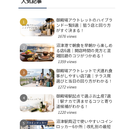
人気記事
御殿場アウトレットのハイブラ
ンド一覧8選｜狙う店と回り方
がすぐ決まる！
1676 views
沼津港で朝食を早朝から楽しめ
る店6選｜開店時間の見方と混
雑回避のコツがつかめる！
1359 views
御殿場アウトレットで犬連れ食
事がしやすい店7選｜テラス席
選びと当日の回り方がわかる！
1272 views
御殿場駅起点で選ぶお土産7選
｜駅ナカで済ませるコツと寄り
道候補がわかる！
1220 views
沼津駅周辺で使いやすいコイン
ロッカー6か所｜改札別の最短