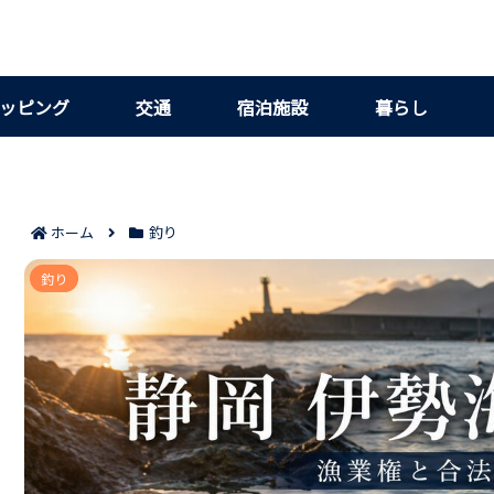
ッピング
交通
宿泊施設
暮らし
ホーム
釣り
静岡で伊勢海老の漁業権がない場所は一部にあっても安易
釣り
整理！