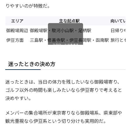
りやすいのが特徴だ。
エリア
主な起点駅
向いてい
御殿場周辺
御殿場駅・駿河小山駅・足柄駅
日帰り中
伊豆方面
三島駅・修善寺駅・伊豆長岡駅・函南駅
旅行とセ
スクロールできます
迷ったときの決め方
迷ったときは、当日の体力を残したいなら御殿場寄り、
ゴルフ以外の時間も楽しみたいなら伊豆寄りで考えると
決めやすい。
メンバーの集合場所が東京寄りなら御殿場系、県東部や
観光重視なら伊豆系という切り分けも実用的だ。