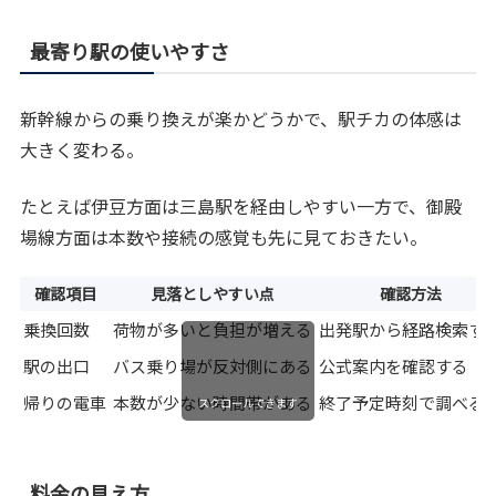
最寄り駅の使いやすさ
新幹線からの乗り換えが楽かどうかで、駅チカの体感は
大きく変わる。
たとえば伊豆方面は三島駅を経由しやすい一方で、御殿
場線方面は本数や接続の感覚も先に見ておきたい。
確認項目
見落としやすい点
確認方法
乗換回数
荷物が多いと負担が増える
出発駅から経路検索す
駅の出口
バス乗り場が反対側にある
公式案内を確認する
帰りの電車
本数が少ない時間帯がある
終了予定時刻で調べる
スクロールできます
料金の見え方