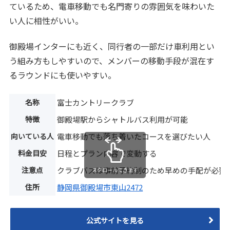
ているため、電車移動でも名門寄りの雰囲気を味わいた
い人に相性がいい。
御殿場インターにも近く、同行者の一部だけ車利用とい
う組み方もしやすいので、メンバーの移動手段が混在す
るラウンドにも使いやすい。
名称
富士カントリークラブ
特徴
御殿場駅からシャトルバス利用が可能
向いている人
電車移動でも落ち着いたコースを選びたい人
料金目安
日程とプラン内容で変動する
注意点
クラブバスは事前予約制のため早めの手配が必要
スクロールできます
住所
静岡県御殿場市東山2472
公式サイトを見る