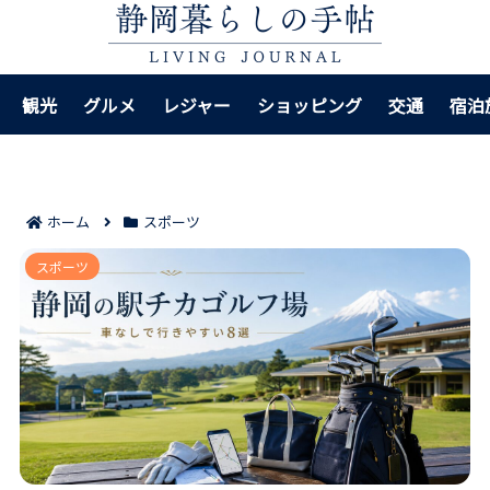
観光
グルメ
レジャー
ショッピング
交通
宿泊
ホーム
スポーツ
静岡で駅チカ重視ならおすすめゴルフ場8選｜車なしで
スポーツ
も行きやすい選び方が見えてくる！