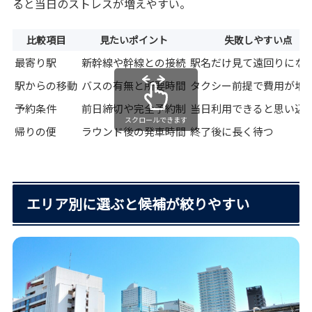
ると当日のストレスが増えやすい。
比較項目
見たいポイント
失敗しやすい点
最寄り駅
新幹線や幹線との接続
駅名だけ見て遠回りにな
駅からの移動
バスの有無と所要時間
タクシー前提で費用が増
予約条件
前日締切や完全予約制
当日利用できると思い込
スクロールできます
帰りの便
ラウンド後の発車時間
終了後に長く待つ
エリア別に選ぶと候補が絞りやすい