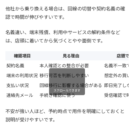
他社から乗り換える場合は、回線の切替や契約名義の確
認で時間が伸びやすいです。
名義違い、端末残債、利用中サービスの解約条件など
は、店頭に着いてから気づくとやや面倒です。
確認項目
見る理由
店頭で困
契約名義
本人確認との整合が必要
名義不一致で
端末の利用状況
移行可否を判断しやすい
想定外の買い
支払い状況
回線移行に影響する場合がある
即日完了しな
スクロールできます
連絡先メール
手続き確認に使う
受信確認で時
不安が強い人ほど、予約時点で用件を明確にしておくと
説明が受けやすいです。