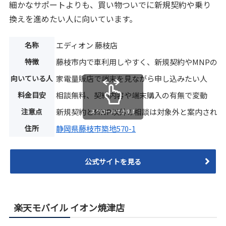
細かなサポートよりも、買い物ついでに新規契約や乗り
換えを進めたい人に向いています。
名称
エディオン 藤枝店
特徴
藤枝市内で車利用しやすく、新規契約やMNPの
向いている人
家電量販店で端末を見ながら申し込みたい人
料金目安
相談無料、契約内容や端末購入の有無で変動
注意点
新規契約とMNP以外の相談は対象外と案内されて
スクロールできます
住所
静岡県藤枝市築地570-1
公式サイトを見る
楽天モバイル イオン焼津店