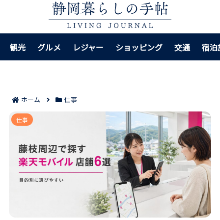
観光
グルメ
レジャー
ショッピング
交通
宿泊
ホーム
仕事
藤枝周辺で行きやすい楽天モバイル店舗6選｜目的別に
仕事
選べば来店のムダを減らせる！