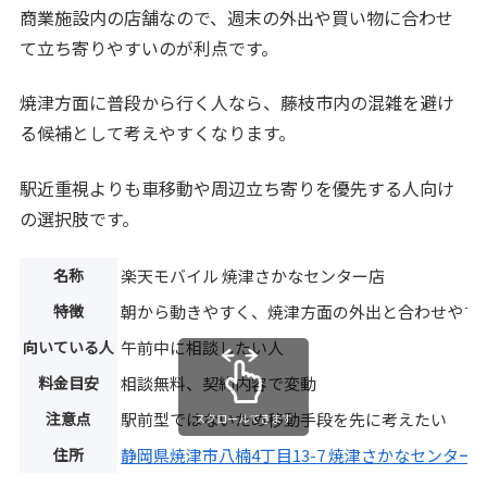
商業施設内の店舗なので、週末の外出や買い物に合わせ
て立ち寄りやすいのが利点です。
焼津方面に普段から行く人なら、藤枝市内の混雑を避け
る候補として考えやすくなります。
駅近重視よりも車移動や周辺立ち寄りを優先する人向け
の選択肢です。
名称
楽天モバイル 焼津さかなセンター店
特徴
朝から動きやすく、焼津方面の外出と合わせやす
向いている人
午前中に相談したい人
料金目安
相談無料、契約内容で変動
注意点
駅前型ではないため移動手段を先に考えたい
スクロールできます
住所
静岡県焼津市八楠4丁目13-7 焼津さかなセンター 1F