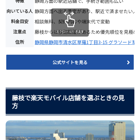
特徴
静岡方面の駅近店舗で、手続き範囲も広い
向いている人
静岡方面へ出る予定があり、駅近で済ませたい人
料金目安
相談無料、契約内容や端末代で変動
注意点
藤枝からは移動距離があるため優先順位を見極め
スクロールできます
住所
静岡県静岡市清水区草薙1丁目3-15 グラソード草薙 
公式サイトを見る
藤枝で楽天モバイル店舗を選ぶときの見
方