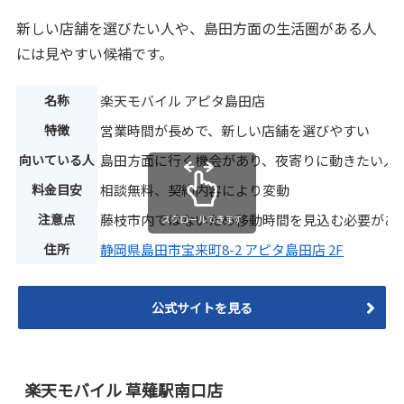
新しい店舗を選びたい人や、島田方面の生活圏がある人
には見やすい候補です。
名称
楽天モバイル アピタ島田店
特徴
営業時間が長めで、新しい店舗を選びやすい
向いている人
島田方面に行く機会があり、夜寄りに動きたい人
料金目安
相談無料、契約内容により変動
注意点
藤枝市内ではないため移動時間を見込む必要があ
スクロールできます
住所
静岡県島田市宝来町8-2 アピタ島田店 2F
公式サイトを見る
楽天モバイル 草薙駅南口店