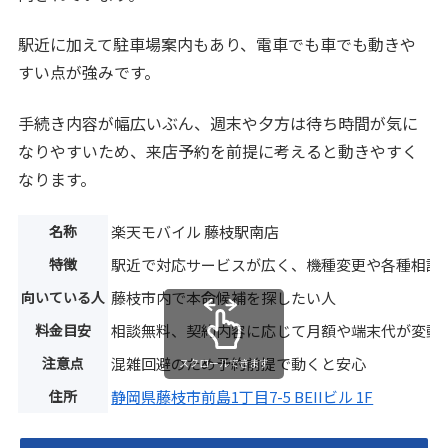
駅近に加えて駐車場案内もあり、電車でも車でも動きや
すい点が強みです。
手続き内容が幅広いぶん、週末や夕方は待ち時間が気に
なりやすいため、来店予約を前提に考えると動きやすく
なります。
名称
楽天モバイル 藤枝駅南店
特徴
駅近で対応サービスが広く、機種変更や各種相談
向いている人
藤枝市内で本命候補を探したい人
料金目安
相談無料、契約内容に応じて月額や端末代が変動
注意点
混雑回避のため予約前提で動くと安心
スクロールできます
住所
静岡県藤枝市前島1丁目7-5 BEIIビル 1F