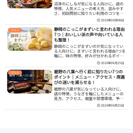
沼津のにし与が気になる人向けに、店の
特徴、人気メニューの考え方、混みやす
さ、初訪問前に知りたい利用のコツを整
理しました。朝から動ける営業スタイル
2026年06月08日
や、海鮮とフライの両方を楽しみやすい
強み、沼津港観光と合わせた回り方まで
静岡のこっこがまずいと言われる理由
グルメ
まとめているので、行く前に全体像をつ
7つ｜おいしい派の声や向いている人
かみたい人に役立ちます。
も整理！
静岡のこっこがまずいのか気になってい
る人向けに、まずいと言われる理由7つを
軸に、味の特徴、好みが分かれるポイン
ト、おいしいと感じやすい人、後悔しや
2026年04月25日
すい人、買う前に知っておきたい選び方
まで整理した。静岡のこっこは一律にま
裾野の八葉へ行く前に知りたい7つの
グルメ
ずいのではなく、蒸しケーキ感やたまご
ポイント｜メニュー・アクセス・席選
風味、甘さの方向で評価が割れやすい銘
びの迷いを減らせる！
菓だとわかる内容になっている。
裾野の八葉が気になっている人向けに、
店の特徴、うなぎを軸にしたメニューの
見方、アクセス、個室や禁煙環境、予約
前に押さえたい注意点まで整理しまし
2026年06月25日
た。初訪問で何を頼くか迷う人や、家族
利用や会食で使いやすいかを知りたい人
でも、来店前の判断材料をまとめて把握
しやすい内容です。