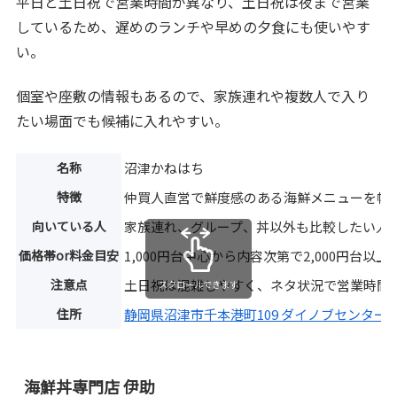
平日と土日祝で営業時間が異なり、土日祝は夜まで営業
しているため、遅めのランチや早めの夕食にも使いやす
い。
個室や座敷の情報もあるので、家族連れや複数人で入り
たい場面でも候補に入れやすい。
名称
沼津かねはち
特徴
仲買人直営で鮮度感のある海鮮メニューを幅
向いている人
家族連れ、グループ、丼以外も比較したい人
価格帯or料金目安
1,000円台中心から内容次第で2,000円台以上
注意点
土日祝は混雑しやすく、ネタ状況で営業時間
スクロールできます
住所
静岡県沼津市千本港町109 ダイノブセンター
海鮮丼専門店 伊助