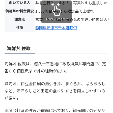
向いている人
丼を主目的にする人、写真映えも重視したい
価格帯or料金目安
1,000円台中心から限定品で上振れ
注意点
営業時間が比較的短めなので遅い時間は入り
スクロールできます
住所
静岡県沼津市千本港町97
海鮮丼 佐政
海鮮丼 佐政は、港八十三番地にある海鮮丼専門店で、定
番から個性派まで丼の種類が広い。
深海丼、伊豆金目鯛の湯引き丼、まぐろ丼、ばらちらし
など、沼津らしさと王道の食べやすさを両立しやすいの
が強い。
水産会社系の強みが前面に出ており、観光向けの分かり