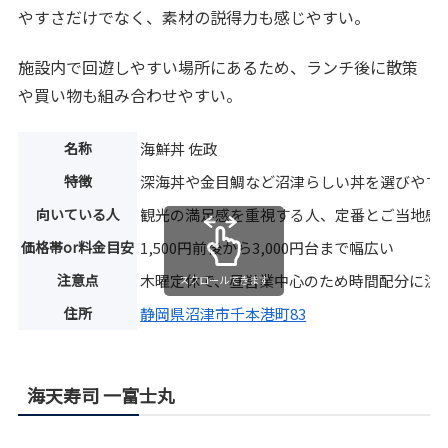
やすさだけでなく、素材の説得力も感じやすい。
施設内で回遊しやすい場所にあるため、ランチ後に散策
や買い物も組み合わせやすい。
名称
海鮮丼 佐政
特徴
深海丼や金目鯛など沼津らしい丼を選びやす
向いている人
観光の満足感を重視する人、定番とご当地感
価格帯or料金目安
1,500円前後から3,000円台まで幅広い
注意点
木曜定休で、昼営業中心のため時間配分に注
スクロールできます
住所
静岡県沼津市千本港町83
海天寿司 一富士丸