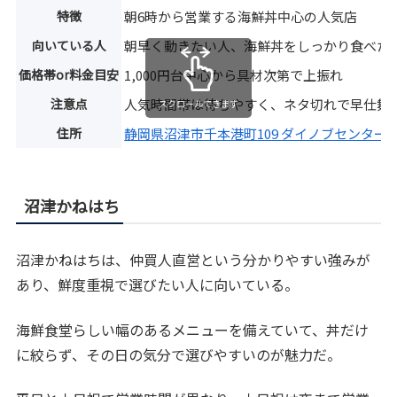
特徴
朝6時から営業する海鮮丼中心の人気店
向いている人
朝早く動きたい人、海鮮丼をしっかり食べた
価格帯or料金目安
1,000円台中心から具材次第で上振れ
注意点
人気時間帯は待ちやすく、ネタ切れで早仕舞
スクロールできます
住所
静岡県沼津市千本港町109 ダイノブセンター
沼津かねはち
沼津かねはちは、仲買人直営という分かりやすい強みが
あり、鮮度重視で選びたい人に向いている。
海鮮食堂らしい幅のあるメニューを備えていて、丼だけ
に絞らず、その日の気分で選びやすいのが魅力だ。