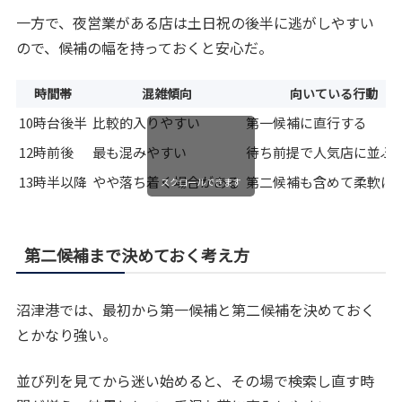
一方で、夜営業がある店は土日祝の後半に逃がしやすい
ので、候補の幅を持っておくと安心だ。
時間帯
混雑傾向
向いている行動
10時台後半
比較的入りやすい
第一候補に直行する
12時前後
最も混みやすい
待ち前提で人気店に並ぶ
13時半以降
やや落ち着く場合がある
第二候補も含めて柔軟に
スクロールできます
第二候補まで決めておく考え方
沼津港では、最初から第一候補と第二候補を決めておく
とかなり強い。
並び列を見てから迷い始めると、その場で検索し直す時