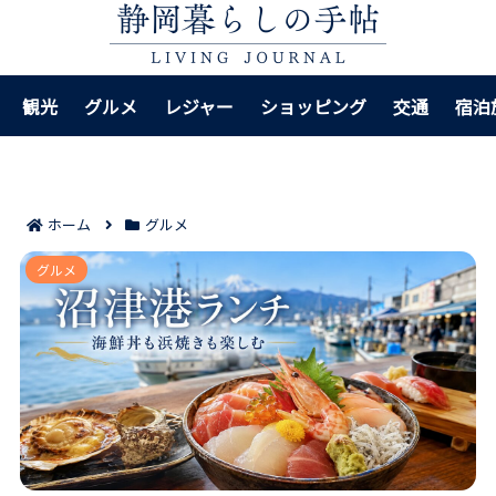
観光
グルメ
レジャー
ショッピング
交通
宿泊
ホーム
グルメ
沼津港で人気のランチ7選｜海鮮丼も浜焼きも外しにく
グルメ
い選び方！