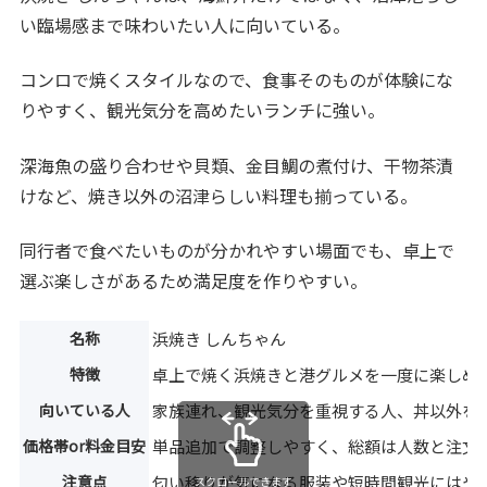
い臨場感まで味わいたい人に向いている。
コンロで焼くスタイルなので、食事そのものが体験にな
りやすく、観光気分を高めたいランチに強い。
深海魚の盛り合わせや貝類、金目鯛の煮付け、干物茶漬
けなど、焼き以外の沼津らしい料理も揃っている。
同行者で食べたいものが分かれやすい場面でも、卓上で
選ぶ楽しさがあるため満足度を作りやすい。
名称
浜焼き しんちゃん
特徴
卓上で焼く浜焼きと港グルメを一度に楽しめ
向いている人
家族連れ、観光気分を重視する人、丼以外を
価格帯or料金目安
単品追加で調整しやすく、総額は人数と注文
注意点
匂い移りが気になる服装や短時間観光にはや
スクロールできます