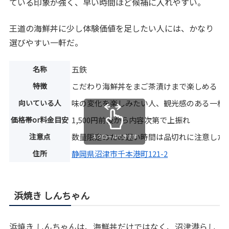
ている印象が強く、早い時間ほど候補に入れやすい。
王道の海鮮丼に少し体験価値を足したい人には、かなり
選びやすい一軒だ。
名称
五鉄
特徴
こだわり海鮮丼をまご茶漬けまで楽しめる
向いている人
味の変化を楽しみたい人、観光感のある一杯
価格帯or料金目安
1,500円前後から内容次第で上振れ
注意点
数量限定のため遅い時間は品切れに注意した
スクロールできます
住所
静岡県沼津市千本港町121-2
浜焼き しんちゃん
浜焼き しんちゃんは、海鮮丼だけではなく、沼津港らし