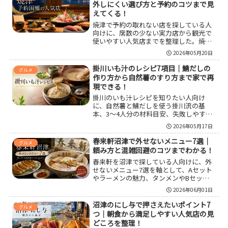
外しにくい選び方と予約のコツまで見
えてくる！
焼津で予約の取れない店を探している人
向けに、席数の少ない実力店から観光で
使いやすい人気店までを整理した。焼津
で予約の取れない店は、単に有名だから
2026年05月20日
ではなく、完全予約制、少席数、週末需
要など理由が分かれる。候補店の特徴、
掛川いも汁のレシピ7項目｜鯖だしの
グルメ
予算感、向くシーン、予約のコツまで把
作り方から自然薯のすり方まで家で再
握しておくと、自分に合う一軒を外しに
現できる！
くくなる。
掛川のいも汁レシピを知りたい人向け
に、自然薯と鯖だしを使う掛川流の基
本、3〜4人分の材料目安、失敗しやすい
ポイント、時短アレンジ、食べ方のコツ
2026年05月17日
まで整理した。一般的なとろろ汁との違
いも踏まえながら、家庭でも再現しやす
春来軒沼津で外せないメニュー7選｜
グルメ
い手順で、郷土料理らしい濃厚さとやさ
頼み方と混雑回避のコツまでわかる！
しい味わいを両立しやすい形にまとめて
春来軒を沼津で探している人向けに、外
いる。
せないメニュー7選を軸として、Aセット
やラーメンの魅力、タンメンやBセット
の選び方、アクセス、営業時間の見方、
2026年06月01日
混雑を避けるコツまで整理した。昔なが
らの中華そばが好きな人に向く理由や、
沼津のにし与で押さえたいポイント7
グルメ
車での利用がしやすいかどうかも含め
つ｜朝食から満足しやすい人気店の見
て、初訪問前に知りたいポイントをまと
どころを整理！
めている。