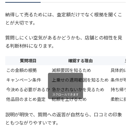
納得して売るためには、査定額だけでなく根拠を聞くこ
とが大切です。
質問しにくい空気があるかどうかも、店舗との相性を見
る判断材料になります。
質問項目
確認する理由
見
この金額の根拠
減額要因を知るため
具体的に
キャンペーン条件
上乗せの適用範囲を知るため
条件が明
今決める必要があるか
急かされないかを見るため
持ち帰り
スクロールできます
他品目のまとめ査定
総額を上げるため
柔軟に提
説明が明快で、質問への返答が自然なら、口コミの印象
ともつながりやすいです。