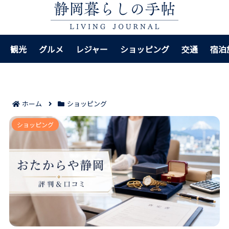
観光
グルメ
レジャー
ショッピング
交通
宿泊
ホーム
ショッピング
おたからや静岡の評判＆口コミ｜高く売りたい人が見
ショッピング
るべき判断ポイント！