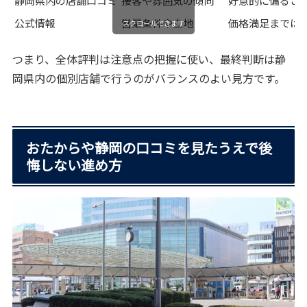
静岡県内の店舗口コミ
接客や雰囲気の傾向
好意的に偏るこ
公式情報
営業条件や立地
価格満足までは
スクロールできます
つまり、全体評判は注意点の把握に使い、最終判断は静
岡県内の個別店舗で行うのがバランスのよい見方です。
おたからや静岡の口コミを見たうえで後
悔しない進め方