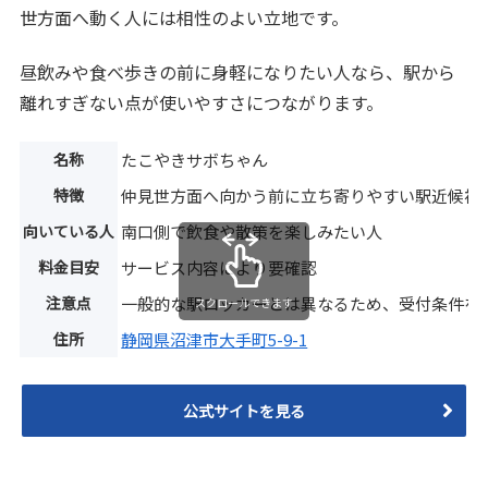
世方面へ動く人には相性のよい立地です。
昼飲みや食べ歩きの前に身軽になりたい人なら、駅から
離れすぎない点が使いやすさにつながります。
名称
たこやきサボちゃん
特徴
仲見世方面へ向かう前に立ち寄りやすい駅近候補
向いている人
南口側で飲食や散策を楽しみたい人
料金目安
サービス内容により要確認
注意点
一般的な駅ロッカーとは異なるため、受付条件を
スクロールできます
住所
静岡県沼津市大手町5-9-1
公式サイトを見る