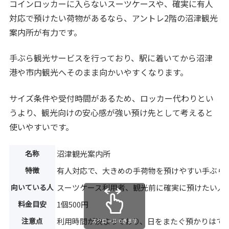
コインロッカーに入らないスーツケースや、確実に有人
対応で預けたい荷物があるなら、アントレ2階の沼津観光
案内所が有力です。
手ぶら観光サービスを行っており、駅に着いてから沼津
港や市内観光へそのまま向かいやすくなります。
サイズ条件や受付時間があるため、ロッカー代わりとい
うより、観光向けの安心感が強い預け先として考えると
使いやすいです。
名称
沼津観光案内所
特徴
有人対応で、大きめの手荷物を預けやすい手ぶら
向いている人
スーツケース利用者、観光前に確実に預けたい人
料金目安
1個500円
注意点
利用時間が決まっており、日をまたぐ預かりはで
スクロールできます