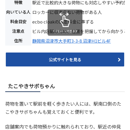
特徴
駅近で比較的大きな荷物にも対応しやすい予約型
向いている人
ロッカーに収まらない荷物がある人
料金目安
ecbo cloakの設定料金に準ずる
注意点
ビル内店舗のため、位置を把握してから向かうと
スクロールできます
住所
静岡県沼津市大手町3-3-8 沼津H1ビル4F
公式サイトを見る
たこやきサボちゃん
荷物を置いて駅前を軽く歩きたい人には、駅南口側のた
こやきサボちゃんも覚えておくと便利です。
店舗案内でも荷物預かりに触れられており、駅近の仲見