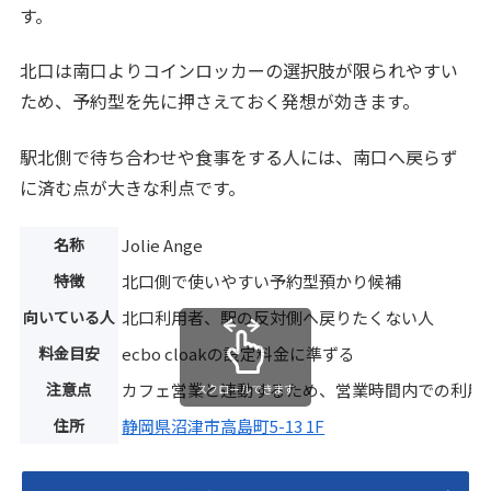
す。
北口は南口よりコインロッカーの選択肢が限られやすい
ため、予約型を先に押さえておく発想が効きます。
駅北側で待ち合わせや食事をする人には、南口へ戻らず
に済む点が大きな利点です。
名称
Jolie Ange
特徴
北口側で使いやすい予約型預かり候補
向いている人
北口利用者、駅の反対側へ戻りたくない人
料金目安
ecbo cloakの設定料金に準ずる
注意点
カフェ営業と連動するため、営業時間内での利用
スクロールできます
住所
静岡県沼津市高島町5-13 1F