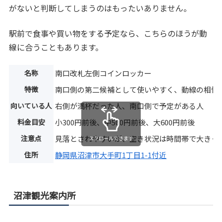
がないと判断してしまうのはもったいありません。
駅前で食事や買い物をする予定なら、こちらのほうが動
線に合うこともあります。
名称
南口改札左側コインロッカー
特徴
南口側の第二候補として使いやすく、動線の相性
向いている人
右側が満杯だった人、南口側で予定がある人
料金目安
小300円前後、中500円前後、大600円前後
注意点
見落とされやすいが、空き状況は時間帯で大きく
スクロールできます
住所
静岡県沼津市大手町1丁目1-1付近
沼津観光案内所