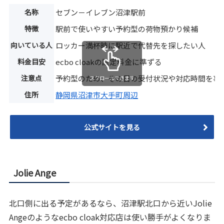
名称
セブン－イレブン沼津駅前
特徴
駅前で使いやすい予約型の荷物預かり候補
向いている人
ロッカー満杯時に駅近で代替先を探したい人
料金目安
ecbo cloakの設定料金に準ずる
注意点
予約型のため、その日の受付状況や対応時間を事
スクロールできます
住所
静岡県沼津市大手町周辺
公式サイトを見る
Jolie Ange
北口側に出る予定があるなら、沼津駅北口から近いJolie
Angeのようなecbo cloak対応店は使い勝手がよくなりま