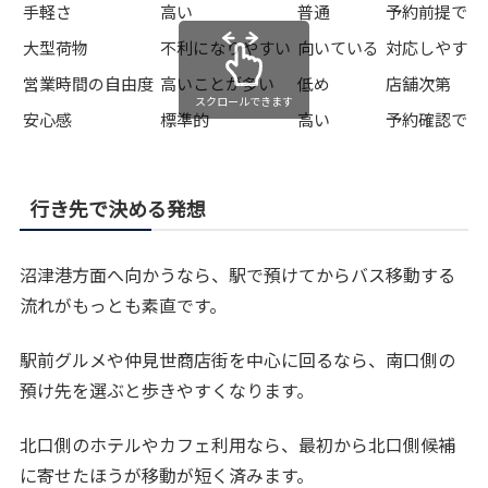
手軽さ
高い
普通
予約前提で高
大型荷物
不利になりやすい
向いている
対応しやすい
営業時間の自由度
高いことが多い
低め
店舗次第
スクロールできます
安心感
標準的
高い
予約確認でき
行き先で決める発想
沼津港方面へ向かうなら、駅で預けてからバス移動する
流れがもっとも素直です。
駅前グルメや仲見世商店街を中心に回るなら、南口側の
預け先を選ぶと歩きやすくなります。
北口側のホテルやカフェ利用なら、最初から北口側候補
に寄せたほうが移動が短く済みます。