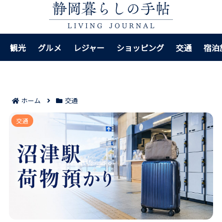
観光
グルメ
レジャー
ショッピング
交通
宿泊
ホーム
交通
沼津駅で荷物を預けやすい場所7選｜観光前に迷わない
交通
預け先の選び方がわかる！