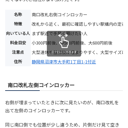
名称
南口改札右側コインロッカー
特徴
改札から近く、最初に確認しやすい駅構内の定番
向いている人
まず駅近で手早く預けたい人
料金目安
小300円前後、中500円前後、大600円前後
注意点
大型連休や昼前後は埋まりやすく、大型サイズは
スクロールできます
住所
静岡県沼津市大手町1丁目1-1付近
南口改札左側コインロッカー
右側が埋まっていたときに次に見たいのが、南口改札を
出て左側のコインロッカーです。
同じ南口側でも位置が少し違うため、片側だけ見て空き