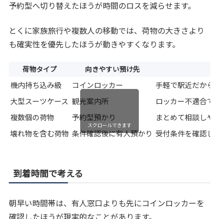
予約型へ切り替えたほうが時間のロスを減らせます。
とくに家族旅行や複数人の移動では、荷物の大きさより
も確実性を優先したほうが動きやすくなります。
荷物タイプ
向きやすい預け先
理
機内持ち込み級
コインロッカー
手軽で駅近だから
大型スーツケース
観光案内所
ロッカー不適合で
複数個の荷物
予約型預かり
まとめて相談しや
スクロールできます
壊れ物を含む荷物
条件確認後に有人預かり
受付条件を確認し
到着時間で考える
朝早い時間帯は、有人窓口よりも先にコインロッカーを
確認したほうが現実的なことがあります。