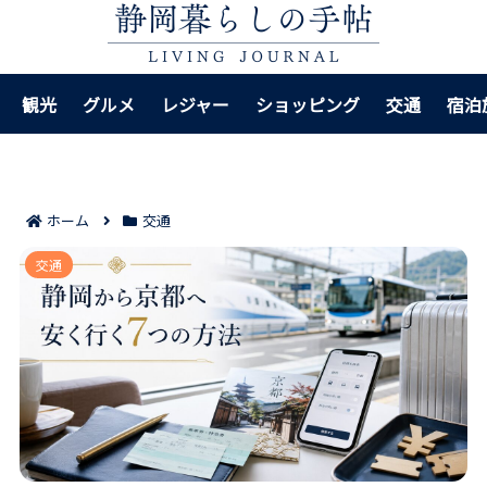
観光
グルメ
レジャー
ショッピング
交通
宿泊
ホーム
交通
静岡から京都へ安く行く7つの方法｜料金差と向いてい
交通
る人まで整理！