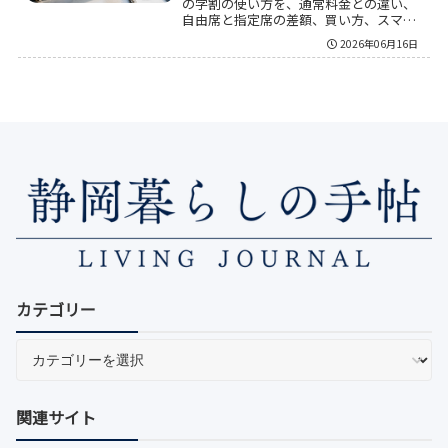
の学割の使い方を、通常料金との違い、
自由席と指定席の差額、買い方、スマー
トEXとの比較まで整理した。静岡〜名古
2026年06月16日
屋は学割対象区間だが、割引は乗車券の
みなので、総額の下がり方を正しく見る
のが重要になる。往復でいくら変わるか
や、当日利用に向く選び方も把握しやす
い内容にまとめている。
カテゴリー
関連サイト