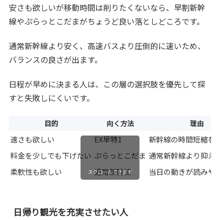
安さも欲しいが移動時間は削りたくないなら、早割新幹
線やぷらっとこだまがちょうど良い落としどころです。
通常新幹線より安く、高速バスより圧倒的に速いため、
バランスの良さが出ます。
日程が早めに決まる人は、この層の選択肢を優先して探
すと失敗しにくいです。
目的
向く方法
理由
速さも欲しい
EX早特1
新幹線の時間短縮を
料金を少しでも下げたい
ぷらっとこだま
通常新幹線より抑え
柔軟性も欲しい
通常新幹線
当日の動きが読みや
スクロールできます
日帰り観光を充実させたい人