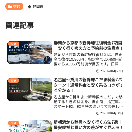
交通
静岡市
関連記事
静岡から京都の新幹線往復料金7項目
交通
｜安く行く考え方と予約前の注意点！
静岡から京都の新幹線往復料金は、自由
席で往復19,800円、指定席で20,460円前
後から20,860円前後が目安です。日帰り
は所要時間と座席確保を重視し、宿泊あ
2026年06月23日
りならホテル付きパックまで含めて総額
で比べると選びやすくなります。通常き
名古屋〜掛川の新幹線こだま料金7パ
交通
っぷ、早特系、予約条件の違いも整理し
ターン｜通常料金と安く乗るコツがす
て、損しにくい決め方をまとめました。
ぐ分かる！
名古屋から掛川まで新幹線のこだまで移
動するときの料金を、自由席、指定席、
スマートEX、EX早特の違いまで整理しま
した。片道と往復の目安、所要時間、安
2026年06月30日
く乗るコツ、予約前の注意点までまとめ
ているので、名古屋〜掛川の移動費を比
新横浜から静岡へ安く行く方法7選｜
交通
較したい人や、どの買い方が自分に合う
最安候補と買い方の差がすぐ見える！
か迷っている人に役立ちます。