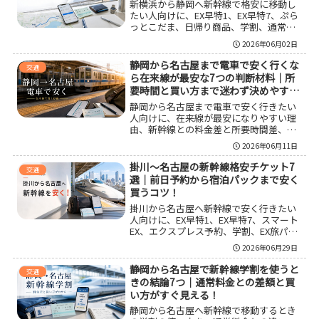
新横浜から静岡へ新幹線で格安に移動し
たい人向けに、EX早特1、EX早特7、ぷら
っとこだま、日帰り商品、学割、通常き
っぷの違いを整理しました。料金の目安
2026年06月02日
だけでなく、予約期限、対象列車、向い
ている人、注意点まで比較しているの
静岡から名古屋まで電車で安く行くな
交通
で、自分に合う安い行き方を選びやすく
ら在来線が最安な7つの判断材料｜所
なります。
要時間と買い方まで迷わず決めやす
い！
静岡から名古屋まで電車で安く行きたい
人向けに、在来線が最安になりやすい理
由、新幹線との料金差と所要時間差、早
特商品の見方、土休日や季節のフリーき
2026年06月11日
っぷの使いどころを整理しました。片道
最安だけでなく、往復総額や乗換回数ま
掛川〜名古屋の新幹線格安チケット7
交通
で含めて、自分に合う移動を選びやすく
選｜前日予約から宿泊パックまで安く
なります。
買うコツ！
掛川から名古屋へ新幹線で安く行きたい
人向けに、EX早特1、EX早特7、スマート
EX、エクスプレス予約、学割、EX旅パッ
クなどの違いを整理しました。通常料金
2026年06月29日
との比較、自由席と指定席の選び方、直
前予約で失敗しないコツ、宿泊ありで総
静岡から名古屋で新幹線学割を使うと
交通
額を抑える考え方まで分かるので、自分
きの結論7つ｜通常料金との差額と買
に合う格安チケットを選びやすくなりま
い方がすぐ見える！
す。
静岡から名古屋へ新幹線で移動するとき