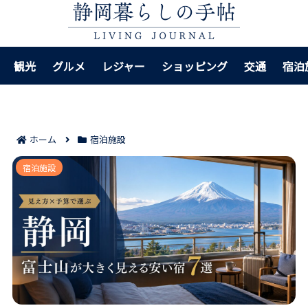
観光
グルメ
レジャー
ショッピング
交通
宿泊
ホーム
宿泊施設
静岡で富士山が大きく見える安い宿7選｜見え方と予算
宿泊施設
のバランスで選びやすくなる！