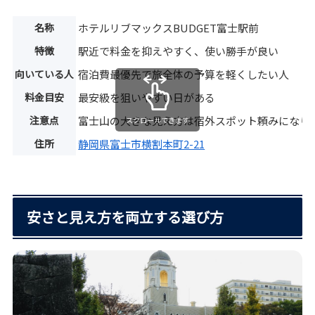
名称
ホテルリブマックスBUDGET富士駅前
特徴
駅近で料金を抑えやすく、使い勝手が良い
向いている人
宿泊費最優先で旅全体の予算を軽くしたい人
料金目安
最安級を狙いやすい日がある
注意点
富士山の大きな見え方は宿外スポット頼みになり
スクロールできます
住所
静岡県富士市横割本町2-21
安さと見え方を両立する選び方