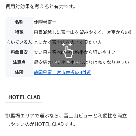
費用対効果を考えると有力です。
名称
休暇村富士
特徴
田貫湖越しに富士山を望みやすく、客室からの眺
向いている人
とにかく富士山を大きく見たい人
料金目安
安い日を選べば中価格帯から狙いやすい
注意点
最安級のビジネスホテルよりは高くなりやすい
スクロールできます
住所
静岡県富士宮市佐折634付近
HOTEL CLAD
御殿場エリアで選ぶなら、富士山ビューと利便性を両立
しやすいのがHOTEL CLADです。