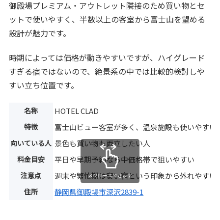
御殿場プレミアム・アウトレット隣接のため買い物とセ
ットで使いやすく、半数以上の客室から富士山を望める
設計が魅力です。
時期によっては価格が動きやすいですが、ハイグレード
すぎる宿ではないので、絶景系の中では比較的検討しや
すい立ち位置です。
名称
HOTEL CLAD
特徴
富士山ビュー客室が多く、温泉施設も使いやすい
向いている人
景色も買い物も両立したい人
料金目安
平日や早期予約なら中価格帯で狙いやすい
注意点
週末や繁忙期は安い宿という印象から外れやすい
スクロールできます
住所
静岡県御殿場市深沢2839-1