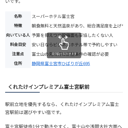
いです。
名称
スーパーホテル富士宮
特徴
朝食無料と天然温泉があり、総合満足度を上げや
向いている人
予算を抑えつつ設備面も妥協したくない人
料金目安
安い日ならビジネスホテル帯で予約しやすい
注意点
富士山の見え方は部屋条件の確認が必要
スクロールできます
住所
静岡県富士宮市ひばりが丘695
くれたけインプレミアム富士宮駅前
駅前立地を優先するなら、くれたけインプレミアム富士
宮駅前は選びやすい宿です。
富士宮駅徒歩1分で動きやすく、富士山や浅間大社方面へ